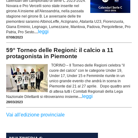
calendari del campionato di serie C 2023-2024.
Novara e Pro Vercelli sono state inserite nel
girone A insieme all'Alessandria, nella passata
stagione nel girone B. Le avversarie delle tre
piemontesi saranno AlbinoLeffe, Arzignano, Atalanta U23, Fiorenzuola,
Giana Erminio, Legnago, Lumezzane, Mantova, Padova, Pergolettese, Pro
...
leggi
Patria, Pro Sesto
07/08/2023
59° Torneo delle Regioni: il calcio a 11
protagonista in Piemonte
TORINO – Il Torneo delle Regioni celebra “il
cuore del calcio” con le categorie Under 19,
Under 17, Under 15 e Femminile riunite in un
unico grande evento che andrà in scena in
Piemonte dal 21 al 27 aprile. Dopo quattro anni
di attesa tutti i Comitati Regionali della Lega
...
leggi
Nazionale Dilettanti si ritroveranno insieme
28/03/2023
Vai all'edizione provinciale