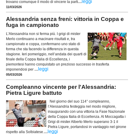
...
leggi
trovano comunque il modo di vincere la parti
11/03/2026
Alessandria senza freni: vittoria in Coppa e
fuga in campionato
L’Alessandria non si ferma più. I grigi di mister
Merlo continuano a macinare risultati e, tra
campionato e coppa, confermano uno stato di
forma che sta facendo la differenza in questa
stagione. Ieri pomeriggio, nell’andata dei quarti di
finale della Coppa Italia di Eccellenza, i
piemontesi hanno conquistato un prezioso successo in trasferta
...
leggi
imponendosi per
05/03/2026
Compleanno vincente per l'Alessandria:
Pietra Ligure battuto
Nel giorno del suo 114° compleanno,
l’Alessandria festeggia nel modo migliore,
inaugurando con una vittoria la Fase Nazionale
della Coppa Italia di Eccellenza. Al Moccagatta i
Grigi di mister Alberto Merlo superano 3-1 il
Pietra Ligure, portandosi in vantaggio nel girone
...
leggi
rispetto alla Solbiatese.