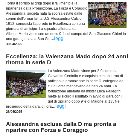
Torna il sorriso ai grigi dopo il fallimento e la
ripartenza dalla Promozione. La Forza e Coraggio
Alessandria, società nata la scorsa estate dalle
ceneri dell'ormai fallita U.S. Alessandria Calcio
1912, conquista l'approdo in Eccellenza con una
giornata di anticipo. La squadra allenata da
Alberto Merlo vince con un netto 0-4 sul campo del San Giacomo Chieri in
...
leggi
una gara giocata a San Giu
30/04/2025
Eccellenza: la Valenzana Mado dopo 24 anni
ritorna in serie D
La Valenzana Mado vince per 2-0 contro la
Giovanile Centallo e conquista con un turno di
anticipo la promozione in serie D, categoria da
cui gli orafi mancavano da ben 24 anni. La
formazione allenata da mister Luca Pellegrini
mette al sicuro il risultato in avvio di gara con i
gol di Spriano dopo 9' e di Maione al 13'. Nel
...
leggi
prosieguo della gara, gli ora
28/04/2025
Alessandria esclusa dalla D ma pronta a
ripartire con Forza e Coraggio