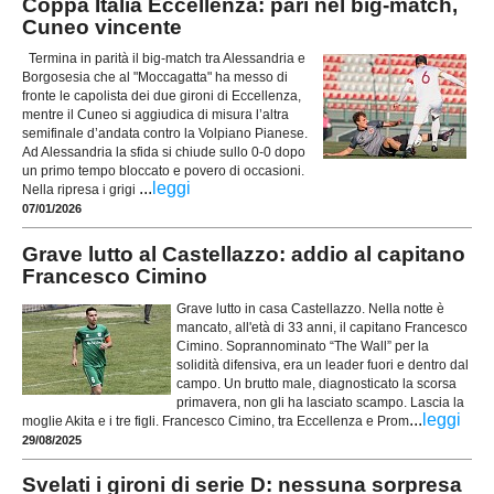
Coppa Italia Eccellenza: pari nel big-match,
Cuneo vincente
Termina in parità il big-match tra Alessandria e
Borgosesia che al "Moccagatta" ha messo di
fronte le capolista dei due gironi di Eccellenza,
mentre il Cuneo si aggiudica di misura l’altra
semifinale d’andata contro la Volpiano Pianese.
Ad Alessandria la sfida si chiude sullo 0-0 dopo
un primo tempo bloccato e povero di occasioni.
...
leggi
Nella ripresa i grigi
07/01/2026
Grave lutto al Castellazzo: addio al capitano
Francesco Cimino
Grave lutto in casa Castellazzo. Nella notte è
mancato, all'età di 33 anni, il capitano Francesco
Cimino. Soprannominato “The Wall” per la
solidità difensiva, era un leader fuori e dentro dal
campo. Un brutto male, diagnosticato la scorsa
primavera, non gli ha lasciato scampo. Lascia la
...
leggi
moglie Akita e i tre figli. Francesco Cimino, tra Eccellenza e Prom
29/08/2025
Svelati i gironi di serie D: nessuna sorpresa