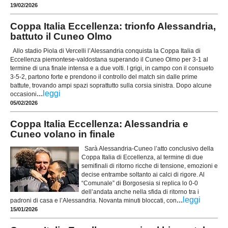
19/02/2026
Coppa Italia Eccellenza: trionfo Alessandria,
battuto il Cuneo Olmo
Allo stadio Piola di Vercelli l’Alessandria conquista la Coppa Italia di
Eccellenza piemontese-valdostana superando il Cuneo Olmo per 3-1 al
termine di una finale intensa e a due volti. I grigi, in campo con il consueto
3-5-2, partono forte e prendono il controllo del match sin dalle prime
battute, trovando ampi spazi soprattutto sulla corsia sinistra. Dopo alcune
...
leggi
occasioni
05/02/2026
Coppa Italia Eccellenza: Alessandria e
Cuneo volano in finale
Sarà Alessandria-Cuneo l’atto conclusivo della
Coppa Italia di Eccellenza, al termine di due
semifinali di ritorno ricche di tensione, emozioni e
decise entrambe soltanto ai calci di rigore. Al
“Comunale” di Borgosesia si replica lo 0-0
dell’andata anche nella sfida di ritorno tra i
...
leggi
padroni di casa e l’Alessandria. Novanta minuti bloccati, con
15/01/2026