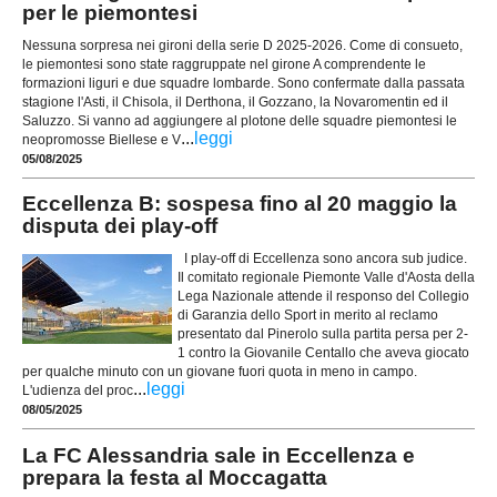
per le piemontesi
Nessuna sorpresa nei gironi della serie D 2025-2026. Come di consueto,
le piemontesi sono state raggruppate nel girone A comprendente le
formazioni liguri e due squadre lombarde. Sono confermate dalla passata
stagione l'Asti, il Chisola, il Derthona, il Gozzano, la Novaromentin ed il
Saluzzo. Si vanno ad aggiungere al plotone delle squadre piemontesi le
...
leggi
neopromosse Biellese e V
05/08/2025
Eccellenza B: sospesa fino al 20 maggio la
disputa dei play-off
I play-off di Eccellenza sono ancora sub judice.
Il comitato regionale Piemonte Valle d'Aosta della
Lega Nazionale attende il responso del Collegio
di Garanzia dello Sport in merito al reclamo
presentato dal Pinerolo sulla partita persa per 2-
1 contro la Giovanile Centallo che aveva giocato
per qualche minuto con un giovane fuori quota in meno in campo.
...
leggi
L'udienza del proc
08/05/2025
La FC Alessandria sale in Eccellenza e
prepara la festa al Moccagatta