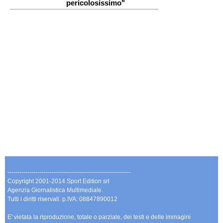
pericolosissimo"
--------------------------------------------------------------
Copyright 2001-2014 Sport Edition srl
Agenzia Giornalistica Multimediale.
Tutti i diritti riservati. p.IVA: 08847890012
E' vietata la riproduzione, totale o parziale, dei testi e delle immagini