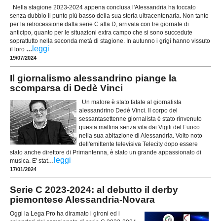
Nella stagione 2023-2024 appena conclusa l'Alessandria ha toccato
senza dubbio il punto più basso della sua storia ultracentenaria. Non tanto
per la retrocessione dalla serie C alla D, arrivata con tre giornate di
anticipo, quanto per le situazioni extra campo che si sono succedute
soprattutto nella seconda metà di stagione. In autunno i grigi hanno vissuto
...
leggi
il loro
19/07/2024
Il giornalismo alessandrino piange la
scomparsa di Dedè Vinci
Un malore è stato fatale al giornalista
alessandrino Dedé Vinci. Il corpo del
sessantasettenne giornalista è stato rinvenuto
questa mattina senza vita dai Vigili del Fuoco
nella sua abitazione di Alessandria. Volto noto
dell'emittente televisiva Telecity dopo essere
stato anche direttore di Primantenna, è stato un grande appassionato di
...
leggi
musica. E' stat
17/01/2024
Serie C 2023-2024: al debutto il derby
piemontese Alessandria-Novara
Oggi la Lega Pro ha diramato i gironi ed i