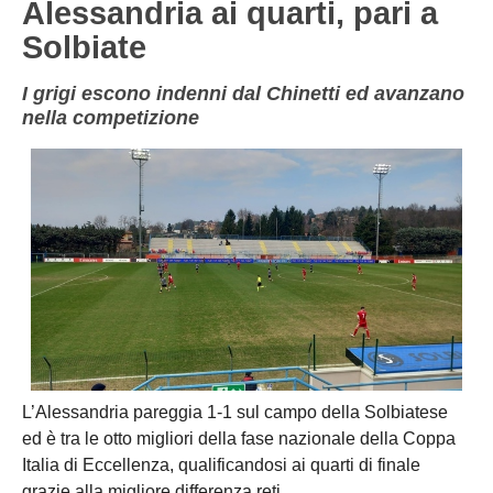
Alessandria ai quarti, pari a
NOVARA
GIOVANILI
Solbiate
ASTI
SCUOLA CALCIO
I grigi escono indenni dal Chinetti ed avanzano
BIELLA
EVENTI
nella competizione
VERCELLI
SHOP
VERBANO-CUSIO-OSSOIA
AOSTA
Carica la tua Rosa
L’Alessandria pareggia 1-1 sul campo della Solbiatese
ed è tra le otto migliori della fase nazionale della Coppa
Italia di Eccellenza, qualificandosi ai quarti di finale
grazie alla migliore differenza reti.