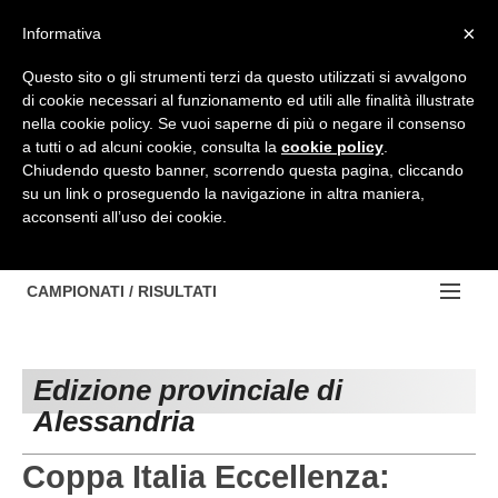
Top Menu
×
Informativa
Questo sito o gli strumenti terzi da questo utilizzati si avvalgono
di cookie necessari al funzionamento ed utili alle finalità illustrate
HOME
nella cookie policy. Se vuoi saperne di più o negare il consenso
a tutti o ad alcuni cookie, consulta la
cookie policy
.
BACHECA
Chiudendo questo banner, scorrendo questa pagina, cliccando
su un link o proseguendo la navigazione in altra maniera,
PROVINCE
acconsenti all’uso dei cookie.
EDIZIONE:
NOTIZIE
TORINO
NOTIZIE:
CAMPIONATI / RISULTATI
Contattaci
IVREA
VIDEO
Campionati e Risultati:
Cerca
PINEROLO
APPROFONDIMENTO
Edizione provinciale di
NAZIONALI
Alessandria
CUNEO
NAZIONALI
REGIONALI
ALESSANDRIA
DILETTANTI
Coppa Italia Eccellenza: