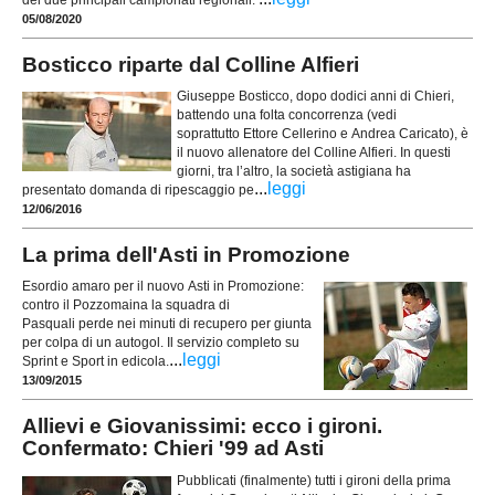
dei due principali campionati regionali:
05/08/2020
Bosticco riparte dal Colline Alfieri
Giuseppe Bosticco, dopo dodici anni di Chieri,
battendo una folta concorrenza (vedi
soprattutto Ettore Cellerino e Andrea Caricato), è
il nuovo allenatore del Colline Alfieri. In questi
giorni, tra l’altro, la società astigiana ha
...
leggi
presentato domanda di ripescaggio pe
12/06/2016
La prima dell'Asti in Promozione
Esordio amaro per il nuovo Asti in Promozione:
contro il Pozzomaina la squadra di
Pasquali perde nei minuti di recupero per giunta
per colpa di un autogol. Il servizio completo su
...
leggi
Sprint e Sport in edicola.
13/09/2015
Allievi e Giovanissimi: ecco i gironi.
Confermato: Chieri '99 ad Asti
Pubblicati (finalmente) tutti i gironi della prima