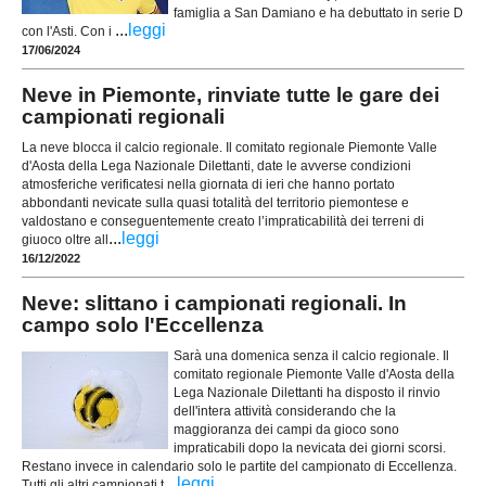
famiglia a San Damiano e ha debuttato in serie D
...
leggi
con l'Asti. Con i
17/06/2024
Neve in Piemonte, rinviate tutte le gare dei
campionati regionali
La neve blocca il calcio regionale. Il comitato regionale Piemonte Valle
d'Aosta della Lega Nazionale Dilettanti, date le avverse condizioni
atmosferiche verificatesi nella giornata di ieri che hanno portato
abbondanti nevicate sulla quasi totalità del territorio piemontese e
valdostano e conseguentemente creato l’impraticabilità dei terreni di
...
leggi
giuoco oltre all
16/12/2022
Neve: slittano i campionati regionali. In
campo solo l'Eccellenza
Sarà una domenica senza il calcio regionale. Il
comitato regionale Piemonte Valle d'Aosta della
Lega Nazionale Dilettanti ha disposto il rinvio
dell'intera attività considerando che la
maggioranza dei campi da gioco sono
impraticabili dopo la nevicata dei giorni scorsi.
Restano invece in calendario solo le partite del campionato di Eccellenza.
...
leggi
Tutti gli altri campionati t