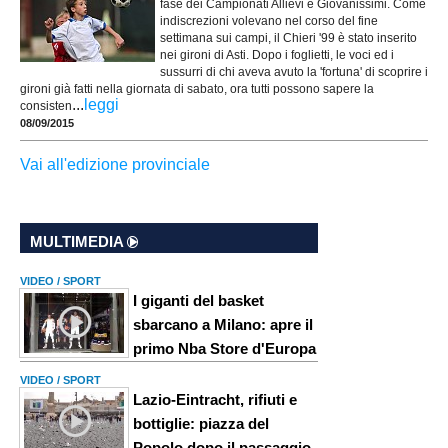
fase dei Campionati Allievi e Giovanissimi. Come
indiscrezioni volevano nel corso del fine
settimana sui campi, il Chieri '99 è stato inserito
nei gironi di Asti. Dopo i foglietti, le voci ed i
sussurri di chi aveva avuto la 'fortuna' di scoprire i
gironi già fatti nella giornata di sabato, ora tutti possono sapere la
...
leggi
consisten
08/09/2015
Vai all'edizione provinciale
MULTIMEDIA
VIDEO / SPORT
I giganti del basket
sbarcano a Milano: apre il
primo Nba Store d'Europa
VIDEO / SPORT
Lazio-Eintracht, rifiuti e
bottiglie: piazza del
Popolo dopo il passaggio