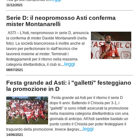
11/12/2021
Serie D: il neopromosso Asti conferma
mister Montanarelli
ASTI – L'Asti, neopromosso in serie D, annuncia
la conferma di mister Davide Montanarelli (nella
foto). La società biancorossa è inoltre anche al
lavoro per perfezionare lo staff tecnico che
lavorerà insieme al mister. Terminati i
festeggiamenti per il ritorno nella massima
...
leggi
categoria dilettantistica, il club si
08/07/2021
Festa grande ad Asti: i "galletti" festeggiano
la promozione in D
Festa grande ad Asti per il ritorno il serie D
dopo 6 anni. Battendo il Chisola per 3-1, i
“galletti” si sono infatti assicurati la promozione
nella massima categoria dilettantistica con una
giornata di anticipo. All'Asti sarebbe bastato un
punto contro il Chisola per poter festeggiare il
...
leggi
traguardo della promozione. Invece &egrav
14/06/2021