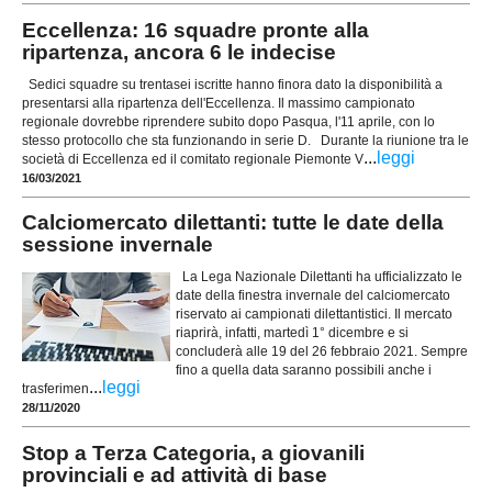
Eccellenza: 16 squadre pronte alla
ripartenza, ancora 6 le indecise
Sedici squadre su trentasei iscritte hanno finora dato la disponibilità a
presentarsi alla ripartenza dell'Eccellenza. Il massimo campionato
regionale dovrebbe riprendere subito dopo Pasqua, l'11 aprile, con lo
stesso protocollo che sta funzionando in serie D. Durante la riunione tra le
...
leggi
società di Eccellenza ed il comitato regionale Piemonte V
16/03/2021
Calciomercato dilettanti: tutte le date della
sessione invernale
La Lega Nazionale Dilettanti ha ufficializzato le
date della finestra invernale del calciomercato
riservato ai campionati dilettantistici. Il mercato
riaprirà, infatti, martedì 1° dicembre e si
concluderà alle 19 del 26 febbraio 2021. Sempre
fino a quella data saranno possibili anche i
...
leggi
trasferimen
28/11/2020
Stop a Terza Categoria, a giovanili
provinciali e ad attività di base