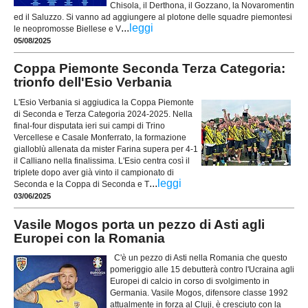
Chisola, il Derthona, il Gozzano, la Novaromentin
ed il Saluzzo. Si vanno ad aggiungere al plotone delle squadre piemontesi
...
leggi
le neopromosse Biellese e V
05/08/2025
Coppa Piemonte Seconda Terza Categoria:
trionfo dell'Esio Verbania
L'Esio Verbania si aggiudica la Coppa Piemonte
di Seconda e Terza Categoria 2024-2025. Nella
final-four disputata ieri sui campi di Trino
Vercellese e Casale Monferrato, la formazione
gialloblù allenata da mister Farina supera per 4-1
il Calliano nella finalissima. L'Esio centra così il
triplete dopo aver già vinto il campionato di
...
leggi
Seconda e la Coppa di Seconda e T
03/06/2025
Vasile Mogos porta un pezzo di Asti agli
Europei con la Romania
C'è un pezzo di Asti nella Romania che questo
pomeriggio alle 15 debutterà contro l'Ucraina agli
Europei di calcio in corso di svolgimento in
Germania. Vasile Mogos, difensore classe 1992
attualmente in forza al Cluji, è cresciuto con la