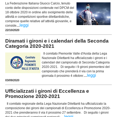
La Federazione Italiana Giuoco Calcio, tenuto
conto delle disposizioni contenute nel DPCM del
18 ottobre 2020 in ordine allo svolgimento delle
attività e competizioni sportive dilettantistiche,
comprese quelle relative all’attività giovanile, e
...
leggi
conside
22/10/2020
Diramati i gironi e i calendari della Seconda
Categoria 2020-2021
Il comitato Piemonte Valle d'Aosta della Lega
Nazionale Dilettanti ha ufficializzato i gironi e i
calendari del campionato di Seconda Categoria
2020-2021. Di seguito i 9 gironi piemontesi del
campionato che prenderà il via con la prima
...
leggi
giornata il prossimo 4 ottobre:
03/09/2020
Ufficializzati i gironi di Eccellenza e
Promozione 2020-2021
Il comitato regionale della Lega Nazionale Dilettanti ha ufficializzato la
composizione dei gironi dei campionati di Eccellenza e Promozione 2020-
2021 che prenderanno il via il prossimo 27 settembre. Di seguito i gironi
...
leggi