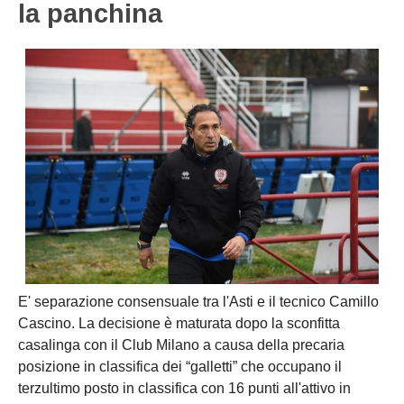
la panchina
NOVARA
GIOVANILI
ASTI
SCUOLA CALCIO
BIELLA
EVENTI
VERCELLI
SHOP
VERBANO-CUSIO-OSSOIA
AOSTA
Carica la tua Rosa
E' separazione consensuale tra l'Asti e il tecnico Camillo
Cascino. La decisione è maturata dopo la sconfitta
casalinga con il Club Milano a causa della precaria
posizione in classifica dei “galletti” che occupano il
terzultimo posto in classifica con 16 punti all'attivo in