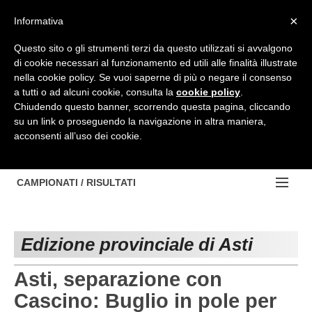
Top Menu
×
Informativa
Questo sito o gli strumenti terzi da questo utilizzati si avvalgono
di cookie necessari al funzionamento ed utili alle finalità illustrate
HOME
nella cookie policy. Se vuoi saperne di più o negare il consenso
a tutti o ad alcuni cookie, consulta la
cookie policy
.
BACHECA
Chiudendo questo banner, scorrendo questa pagina, cliccando
su un link o proseguendo la navigazione in altra maniera,
PROVINCE
acconsenti all’uso dei cookie.
EDIZIONE:
NOTIZIE
TORINO
NOTIZIE:
CAMPIONATI / RISULTATI
Contattaci
IVREA
VIDEO
Campionati e Risultati:
Cerca
PINEROLO
APPROFONDIMENTO
Edizione provinciale di Asti
NAZIONALI
CUNEO
NAZIONALI
REGIONALI
Asti, separazione con
ALESSANDRIA
DILETTANTI
Cascino: Buglio in pole per